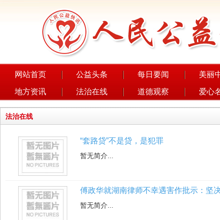
网站首页
公益头条
每日要闻
美丽
地方资讯
法治在线
道德观察
爱心
法治在线
“套路贷”不是贷，是犯罪
暂无简介...
傅政华就湖南律师不幸遇害作批示：坚
暂无简介...