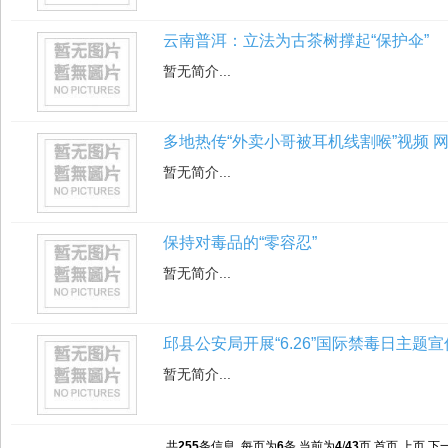
云南普洱：立法为古茶树撑起“保护伞”
暂无简介...
多地热传“外卖小哥被耳机线割喉”视频 
暂无简介...
保持对毒品的“零容忍”
暂无简介...
邱县公安局开展“6.26”国际禁毒日主题
暂无简介...
共
255
条信息 每页为
6
条 当前为
4
/
43
页
首页
上页
下